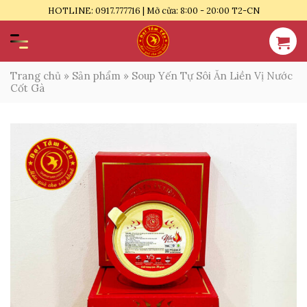
Bỏ
HOTLINE: 0917.777716 | Mở cửa: 8:00 - 20:00 T2-CN
qua
nội
dung
Trang chủ
»
Sản phẩm
»
Soup Yến Tự Sôi Ăn Liền Vị Nước
Cốt Gà