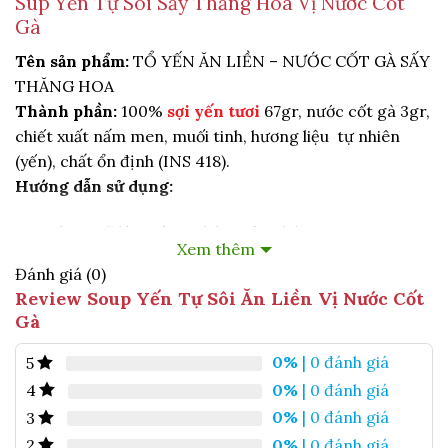
Súp Yến Tự Sôi Sấy Thăng Hoa Vị Nước Cốt
Gà
Tên sản phẩm:
TỔ YẾN ĂN LIỀN – NƯỚC CỐT GÀ SẤY
THĂNG HOA
Thành phần:
100%
sợi yến tươi
67gr, nước cốt gà 3gr,
chiết xuất nấm men, muối tinh, hương liệu tự nhiên
(yến), chất ổn định (INS 418).
Hướng dẫn sử dụng:
Bước 1: Gỡ lớp màng nhôm của chén
Xem thêm
Bước 2: Châm nước tinh khiết ngang miệng chén,
Đánh giá (0)
giật dây nóng và đậy nắp chén trong 3 phút
Review Soup Yến Tự Sôi Ăn Liền Vị Nước Cốt
Gà
Bước 3: Mở nắp và thưởng thức.
0%
| 0 đánh giá
5
Thông tin cảnh báo an toàn:
Không sử dụng sản
0%
| 0 đánh giá
4
phẩm đã hết hạn.
0%
| 0 đánh giá
3
Hướng dẫn bảo quản:
Bảo quản sản phẩm nơi khô ráo,
0%
| 0 đánh giá
2
thoáng mát, tránh ánh nắng trực tiếp.