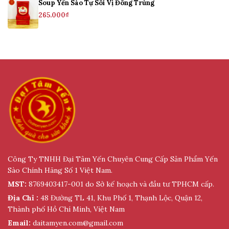
Soup Yến Sào Tự Sôi Vị Đông Trùng
265.000
₫
Địa Chỉ : 48 Đường TL 41, Khu Phố 1, Thạnh Lộc,
Quận 12, Thành phố Hồ Chí Minh, Việt Nam
Email:
daitamyen.com@gmail.com
Website:
https://daitamyen.com/
Công Ty TNHH Đại Tâm Yến Chuyên Cung Cấp Sản Phẩm Yến
Sào Chính Hãng Số 1 Việt Nam.
MST:
8769403417-001 do Sở kế hoạch và đầu tư TPHCM cấp.
Địa Chỉ :
48 Đường TL 41, Khu Phố 1, Thạnh Lộc, Quận 12,
Thành phố Hồ Chí Minh, Việt Nam
Email:
daitamyen.com@gmail.com