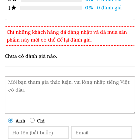
Thời hạn sử dụng sản phẩm:
12 tháng kể từ ngày sản
0%
| 0 đánh giá
1
xuất .
NSX và HSD:
xem trên bao bì sản phẩm .
Khối lượng tịnh:
20g
Chỉ những khách hàng đã đăng nhập và đã mua sản
Giá bán:
290.000đ/ hộp
phẩm này mới có thể để lại đánh giá.
Chưa có đánh giá nào.
Anh
Chị