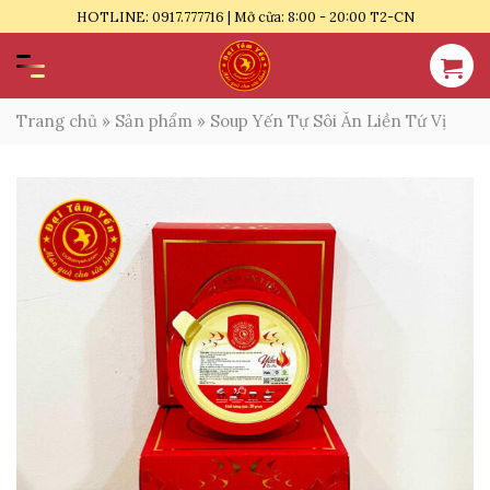
Bỏ
HOTLINE: 0917.777716 | Mở cửa: 8:00 - 20:00 T2-CN
qua
nội
dung
Trang chủ
»
Sản phẩm
»
Soup Yến Tự Sôi Ăn Liền Tứ Vị