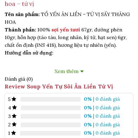
hoa – tứ vị
Tên sản phẩm:
TỔ YẾN ĂN LIỀN – TỨ VỊ SẤY THĂNG
HOA
Thành phần:
100%
sợi yến tươi
67gr, đường phèn
10gr, hỗn hợp (táo tàu, long nhãn, kỷ tử, hạt sen) 6gr,
chất ổn định (INS 418), hương liệu tự nhiên (yến).
Hướng dẫn sử dụng:
Bước 1: Gỡ lớp màng nhôm của chén
Xem thêm
Bước 2: Châm nước tinh khiết ngang miệng chén,
Đánh giá (0)
giật dây nóng và đậy nắp chén trong 3 phút
Review Soup Yến Tự Sôi Ăn Liền Tứ Vị
Bước 3: Mở nắp và thưởng thức.
0%
| 0 đánh giá
5
0%
| 0 đánh giá
4
Thông tin cảnh báo an toàn:
Không sử dụng sản
0%
| 0 đánh giá
3
phẩm đã hết hạn.
0%
| 0 đánh giá
2
Hướng dẫn bảo quản:
Bảo quản sản phẩm nơi khô ráo,
0%
| 0 đánh giá
thoáng mát, tránh ánh nắng trực tiếp.
1