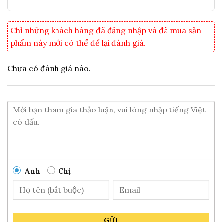
Thời hạn sử dụng sản phẩm:
12 tháng kể từ ngày sản
xuất .
NSX và HSD:
xem trên bao bì sản phẩm .
Chỉ những khách hàng đã đăng nhập và đã mua sản
Khối lượng tịnh:
20g
phẩm này mới có thể để lại đánh giá.
Giá bán:
265.000đ/ hộp
Chưa có đánh giá nào.
Anh
Chị
GỬI