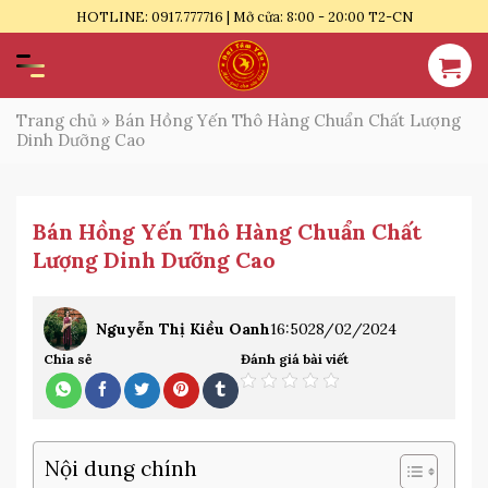
Bỏ
HOTLINE: 0917.777716 | Mở cửa: 8:00 - 20:00 T2-CN
qua
nội
dung
Trang chủ
»
Bán Hồng Yến Thô Hàng Chuẩn Chất Lượng
Dinh Dưỡng Cao
Bán Hồng Yến Thô Hàng Chuẩn Chất
Lượng Dinh Dưỡng Cao
Nguyễn Thị Kiều Oanh
16:50
28/02/2024
Chia sẻ
Đánh giá bài viết
Nội dung chính