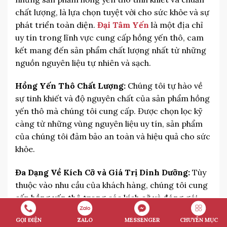
chất lượng, là lựa chọn tuyệt vời cho sức khỏe và sự
phát triển toàn diện.
Đại Tâm Yến
là một địa chỉ
uy tín trong lĩnh vực cung cấp hồng yến thô, cam
kết mang đến sản phẩm chất lượng nhất từ những
nguồn nguyên liệu tự nhiên và sạch.
Hồng Yến Thô Chất Lượng:
Chúng tôi tự hào về
sự tinh khiết và độ nguyên chất của sản phẩm hồng
yến thô mà chúng tôi cung cấp. Được chọn lọc kỹ
càng từ những vùng nguyên liệu uy tín, sản phẩm
của chúng tôi đảm bảo an toàn và hiệu quả cho sức
khỏe.
Đa Dạng Về Kích Cỡ và Giá Trị Dinh Dưỡng:
Tùy
thuộc vào nhu cầu của khách hàng, chúng tôi cung
cấp hồng yến thô trong các kích cỡ và đóng gói
khác nhau, đảm bảo đáp ứng được mọi nhu cầu và
GỌI ĐIỆN
ZALO
MESSENGER
CHUYÊN MỤC
mong muốn.