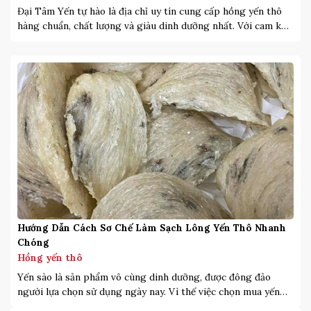
Đại Tâm Yến tự hào là địa chỉ uy tín cung cấp hồng yến thô
hàng chuẩn, chất lượng và giàu dinh dưỡng nhất. Với cam kết
mang lại sản phẩm chất lượng nhất và dịch vụ tận tâm. Với
nhiều năm kinh nghiệm trong lĩnh vực cung cấp yến sào các
loại, Đại tâm […]
Hướng Dẫn Cách Sơ Chế Làm Sạch Lông Yến Thô Nhanh
Chóng
Hồng yến thô
Yến sào là sản phẩm vô cùng dinh dưỡng, được đông đảo
người lựa chọn sử dụng ngày nay. Vì thế việc chọn mua yến
cũng được lựa chọn kỹ hơn, bởi nếu không khách hàng có thể