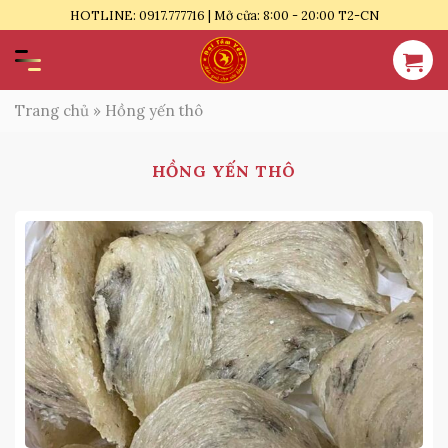
Bỏ
HOTLINE: 0917.777716 | Mở cửa: 8:00 - 20:00 T2-CN
qua
nội
dung
Trang chủ
»
Hồng yến thô
HỒNG YẾN THÔ