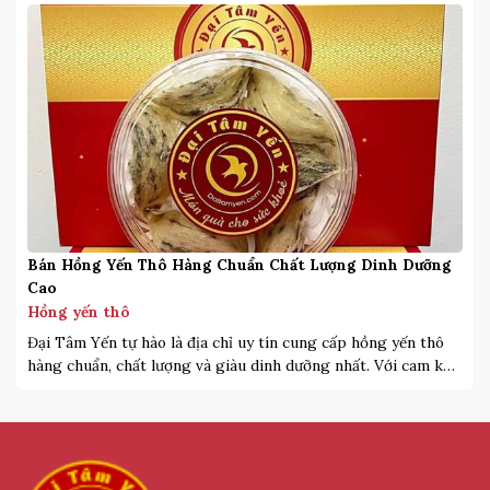
mua phải những sản phẩm yến sào kém chất lượng. Việc mua
yến thô là một cách […]
Bán Hồng Yến Thô Hàng Chuẩn Chất Lượng Dinh Dưỡng
Cao
Hồng yến thô
Đại Tâm Yến tự hào là địa chỉ uy tín cung cấp hồng yến thô
hàng chuẩn, chất lượng và giàu dinh dưỡng nhất. Với cam kết
mang lại sản phẩm chất lượng nhất và dịch vụ tận tâm. Với
nhiều năm kinh nghiệm trong lĩnh vực cung cấp yến sào các
loại, Đại tâm […]